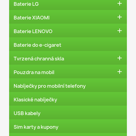

Baterie LG

Baterie XIAOMI

Baterie LENOVO
Baterie do e-cigaret

Tvrzená chranná skla

Pouzdra na mobil
Nabíječky pro mobilní telefony
Klasické nabíječky
USB kabely
Sim karty a kupony