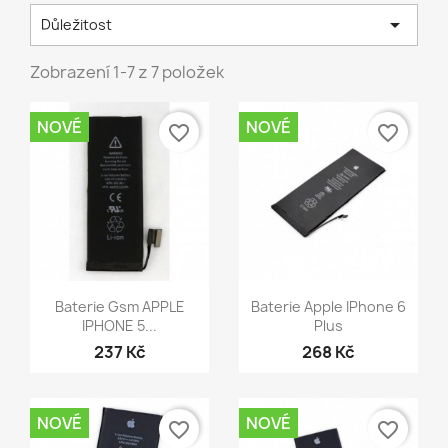

Důležitost
Zobrazení 1-7 z 7 položek
NOVÉ
NOVÉ
favorite_border
favorite_border
Rychlý náhled
Rychlý náhled


Baterie Gsm APPLE
Baterie Apple IPhone 6
IPHONE 5...
Plus
237 Kč
268 Kč
NOVÉ
NOVÉ
favorite_border
favorite_border