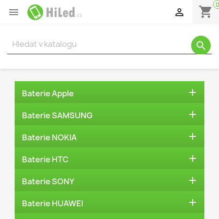
shopping_cart


search

Baterie Apple

Baterie SAMSUNG

Baterie NOKIA

Baterie HTC

Baterie SONY

Baterie HUAWEI