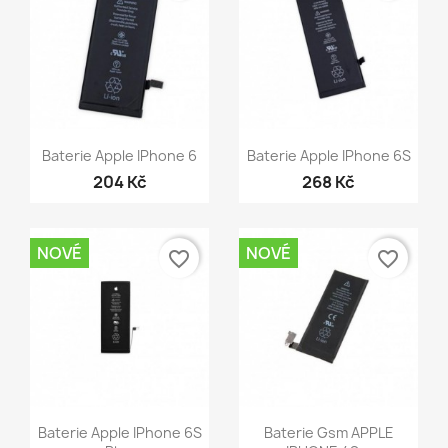
Rychlý náhled
Rychlý náhled


Baterie Apple IPhone 6
Baterie Apple IPhone 6S
204 Kč
268 Kč
NOVÉ
NOVÉ
favorite_border
favorite_border
Rychlý náhled
Rychlý náhled


Baterie Apple IPhone 6S
Baterie Gsm APPLE