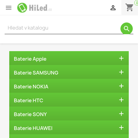
shopping_cart


search

Baterie Apple

Baterie SAMSUNG

Baterie NOKIA

Baterie HTC

Baterie SONY

Baterie HUAWEI