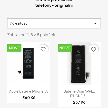
telefony - originální

Důležitost
Zobrazení 1-8 z 8 položek
NOVÉ
NOVÉ
favorite_border
favorite_border
Rychlý náhled
Rychlý náhled


Apple Baterie IPhone 5S
Baterie Gsm APPLE
IPHONE 5...
340 Kč
237 Kč