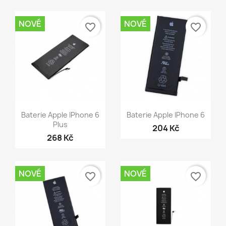
NOVÉ
NOVÉ
favorite_border
favorite_border
Rychlý náhled
Rychlý náhled


Baterie Apple IPhone 6
Baterie Apple IPhone 6
Plus
204 Kč
268 Kč
NOVÉ
NOVÉ
favorite_border
favorite_border