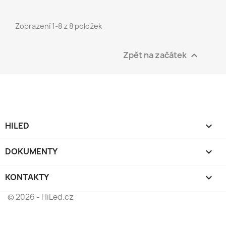
Zobrazení 1-8 z 8 položek
Zpět na začátek

HILED

DOKUMENTY

KONTAKTY
keyboard_arrow_down
© 2026 - HiLed.cz