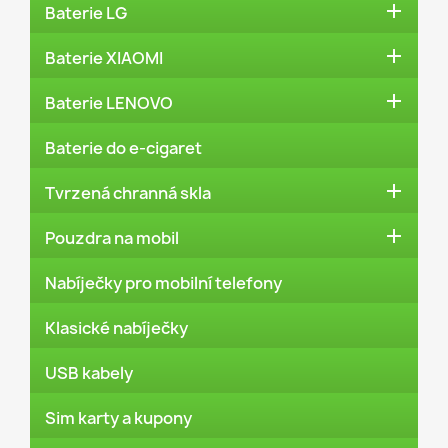

Baterie LG

Baterie XIAOMI

Baterie LENOVO
Baterie do e-cigaret

Tvrzená chranná skla

Pouzdra na mobil
Nabíječky pro mobilní telefony
Klasické nabíječky
USB kabely
Sim karty a kupony