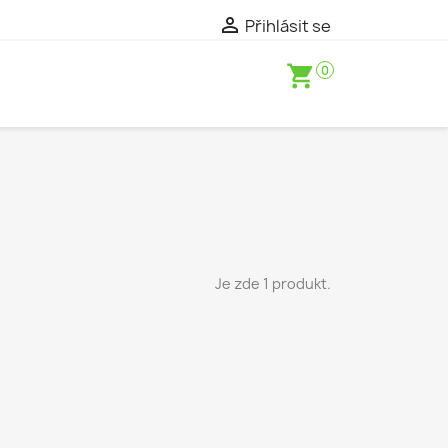

Přihlásit se
shopping_cart
0
Je zde 1 produkt.