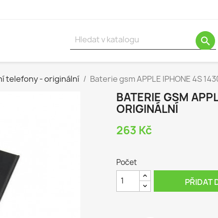
search
í telefony - originální
Baterie gsm APPLE IPHONE 4S 143
BATERIE GSM APP
ORIGINÁLNÍ
263 Kč
Počet

PŘIDAT 