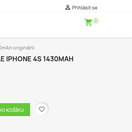

Přihlásit se
shopping_cart
0
0mAh originální
LE IPHONE 4S 1430MAH
favorite_border
DO KOŠÍKU