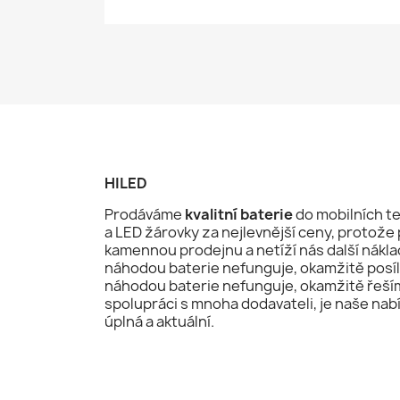
HILED
Prodáváme
kvalitní baterie
do mobilních te
a LED žárovky za nejlevnější ceny, proto
kamennou prodejnu a netíží nás další nákla
náhodou baterie nefunguje, okamžitě posí
náhodou baterie nefunguje, okamžitě řeší
spolupráci s mnoha dodavateli, je naše nab
úplná a aktuální.