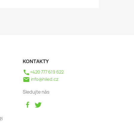
KONTAKTY
call
+420 777 619 622
mail
info@hiled.cz
Sledujte nás
ží