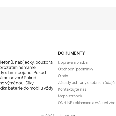
DOKUMENTY
lefonů, nabíječky, pouzdra
Doprava a platba
že prozatím nemáme
Obchodní podmínky
dy s tím spojené. Pokud
O nás
láme novou! Pokud
me výměnou. Díky
Zásady ochrany osobních údajů
ídka baterie do mobilu vždy
Kontaktujte nás
Mapa stránek
ON-LINE reklamace a vrácení zbo