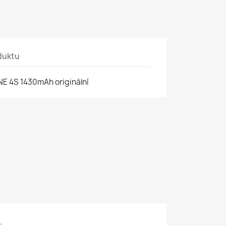
duktu
E 4S 1430mAh originální
.