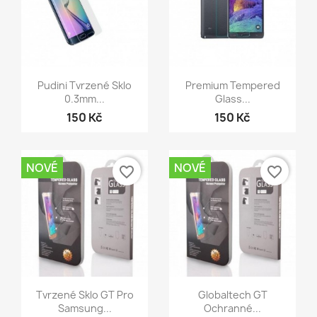
Rychlý náhled
Rychlý náhled


Pudini Tvrzené Sklo
Premium Tempered
0.3mm...
Glass...
150 Kč
150 Kč
NOVÉ
NOVÉ
favorite_border
favorite_border
Rychlý náhled
Rychlý náhled


Tvrzené Sklo GT Pro
Globaltech GT
Samsung...
Ochranné...