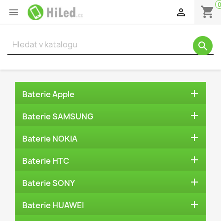
shopping_cart


search

Baterie Apple

Baterie SAMSUNG

Baterie NOKIA

Baterie HTC

Baterie SONY

Baterie HUAWEI