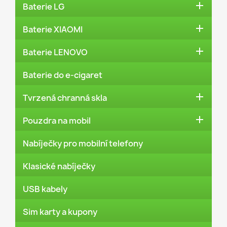

Baterie LG

Baterie XIAOMI

Baterie LENOVO
Baterie do e-cigaret

Tvrzená chranná skla

Pouzdra na mobil
Nabíječky pro mobilní telefony
Klasické nabíječky
USB kabely
Sim karty a kupony