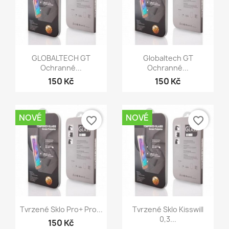
Rychlý náhled
Rychlý náhled


GLOBALTECH GT
Globaltech GT
Ochranné...
Ochranné...
150 Kč
150 Kč
NOVÉ
NOVÉ
favorite_border
favorite_border
Rychlý náhled
Rychlý náhled


Tvrzené Sklo Pro+ Pro...
Tvrzené Sklo Kisswill
0,3...
150 Kč