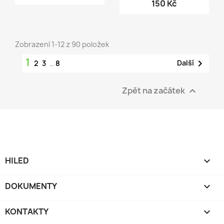
150 Kč
Zobrazení 1-12 z 90 položek
1

Další
2
3
…
8
Zpět na začátek

HILED

DOKUMENTY

KONTAKTY
keyboard_arrow_down