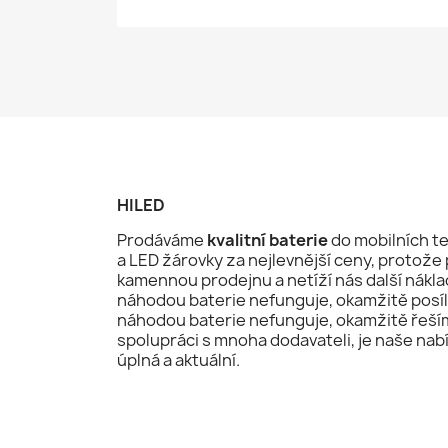
HILED
Prodáváme
kvalitní baterie
do mobilních te
a LED žárovky za nejlevnější ceny, proto
kamennou prodejnu a netíží nás další nákla
náhodou baterie nefunguje, okamžitě posí
náhodou baterie nefunguje, okamžitě řeší
spolupráci s mnoha dodavateli, je naše nab
úplná a aktuální.