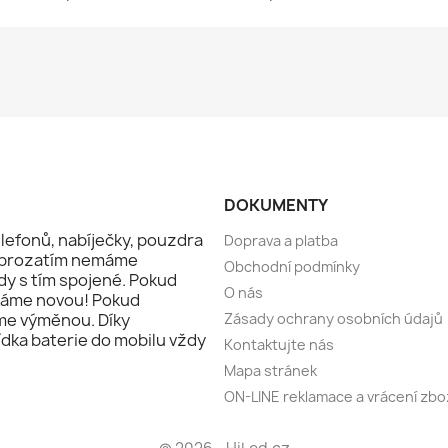
DOKUMENTY
lefonů, nabíječky, pouzdra
Doprava a platba
že prozatím nemáme
Obchodní podmínky
dy s tím spojené. Pokud
O nás
láme novou! Pokud
me výměnou. Díky
Zásady ochrany osobních údajů
ídka baterie do mobilu vždy
Kontaktujte nás
Mapa stránek
ON-LINE reklamace a vrácení zbo