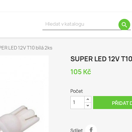
search
ER LED 12V T10 bílá 2ks
SUPER LED 12V T10
105 Kč
Počet

PŘIDAT 
Sdílet