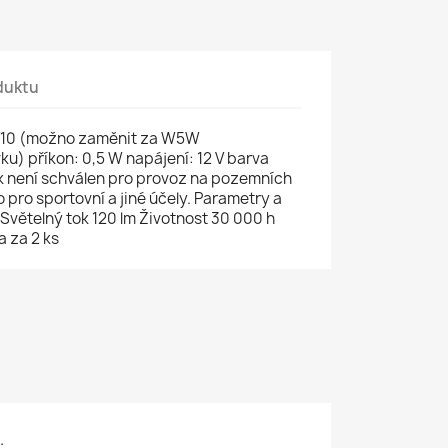
duktu
 T10 (možno zaměnit za W5W
u) příkon: 0,5 W napájení: 12 V barva
ek není schválen pro provoz na pozemních
pro sportovní a jiné účely. Parametry a
Světelný tok 120 lm Životnost 30 000 h
a za 2 ks
.