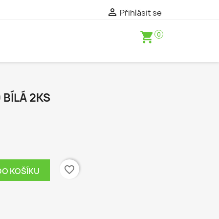

Přihlásit se
shopping_cart
0
 BÍLÁ 2KS
favorite_border
DO KOŠÍKU