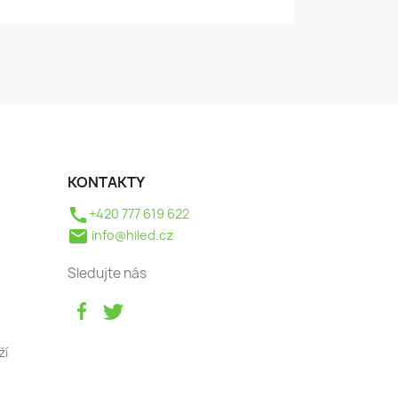
KONTAKTY
call
+420 777 619 622
mail
info@hiled.cz
Sledujte nás
ží